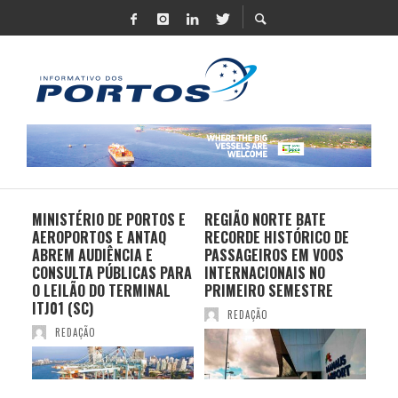
MINISTÉRIO DE PORTOS E
REGIÃO NORTE BATE
DO 
AEROPORTOS E ANTAQ
RECORDE HISTÓRICO DE
PO
S E
ABREM AUDIÊNCIA E
PASSAGEIROS EM VOOS
MO
CONSULTA PÚBLICAS PARA
INTERNACIONAIS NO
ES
O LEILÃO DO TERMINAL
PRIMEIRO SEMESTRE
PR
ITJ01 (SC)
REDAÇÃO
REDAÇÃO